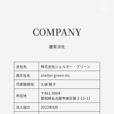
コ
ナ
ン
ビ
テ
ゲ
ン
ー
ツ
シ
へ
ョ
COMPANY
ス
ン
キ
に
ッ
移
運営会社
プ
動
会社名
株式会社シェルター・グリーン
英文社名
shelter green inc.
代表取締役
久保 敬子
〒461-0004
所在地
愛知県名古屋市東区葵 2-12-11
法人設立
2022年6月