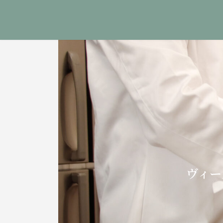
コ
ナ
ン
ビ
テ
ゲ
ン
ー
ツ
シ
へ
ョ
ス
ン
キ
に
ッ
移
プ
動
ヴィー