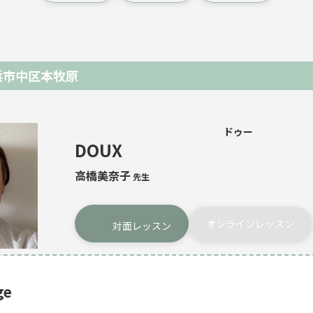
浜市中区本牧原
ドゥー
DOUX
高橋美奈子
先生
オンラインレッスン
対面レッスン
ge