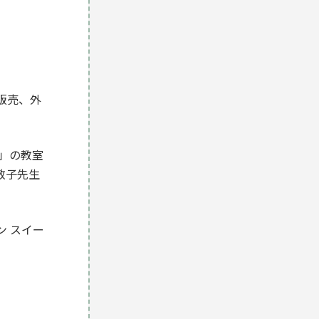
販売、外
」の教室
敬子先生
 スイー