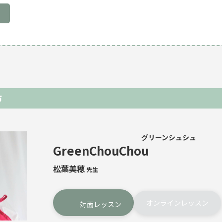
市
グリーンシュシュ
GreenChouChou
松葉美穂
先生
オンラインレッスン
対面レッスン