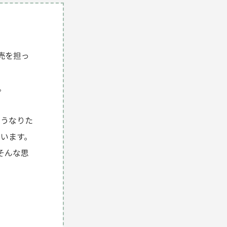
販売を担っ
。
こうなりた
います。⁡
そんな思