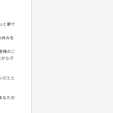
っと夢で
お休みを
客様のご
ながらヴ
シピとと
あなたの